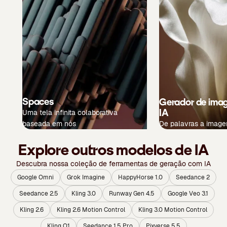
Spaces
Gerador de ima
IA
Uma tela infinita colaborativa
baseada em nós
De palavras a image
Explore outros modelos de IA
Descubra nossa coleção de ferramentas de geração com IA
Google Omni
Grok Imagine
HappyHorse 1.0
Seedance 2
Seedance 2.5
Kling 3.0
Runway Gen 4.5
Google Veo 3.1
Kling 2.6
Kling 2.6 Motion Control
Kling 3.0 Motion Control
Kling O1
Seedance 1.5 Pro
Pixverse 5.5