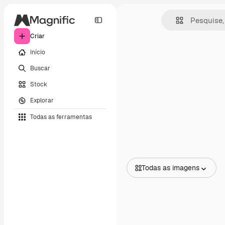
Criar
Início
Buscar
Stock
Explorar
Todas as ferramentas
Todas as imagens
Todas as imagens
Vetores
Ilustrações
Fotos
PSD
Modelos