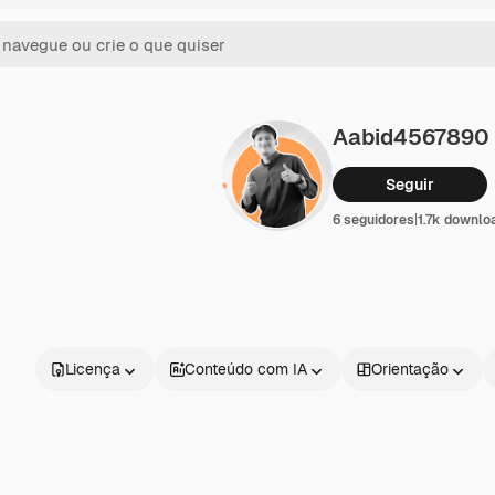
Aabid4567890
Seguir
6 seguidores
|
1.7k downlo
Licença
Conteúdo com IA
Orientação