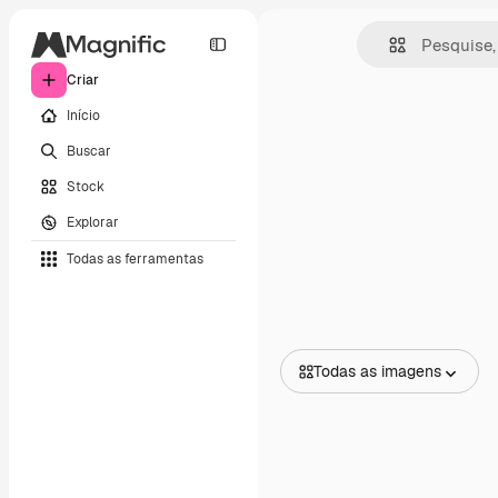
Criar
Início
Buscar
Stock
Explorar
Todas as ferramentas
Todas as imagens
Todas as imagens
Vetores
Ilustrações
Fotos
PSD
Modelos