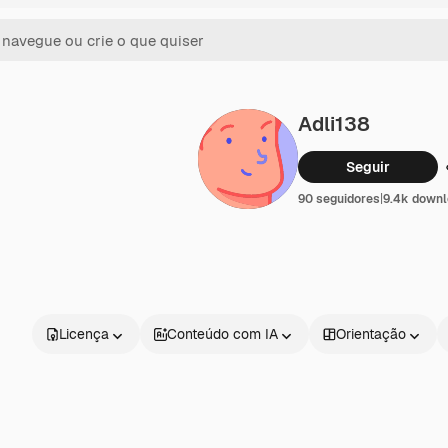
Adli138
Seguir
90 seguidores
|
9.4k down
Licença
Conteúdo com IA
Orientação