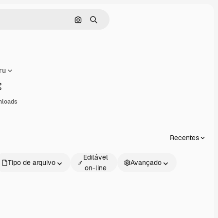
Pesquisar por imagem
Buscar
ru
Compartilhar
nloads
Recentes
Editável
Tipo de arquivo
Avançado
on-line