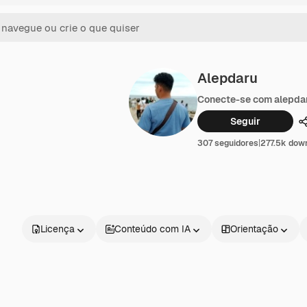
Alepdaru
Conecte-se com alepda
Seguir
307 seguidores
|
277.5k dow
Licença
Conteúdo com IA
Orientação