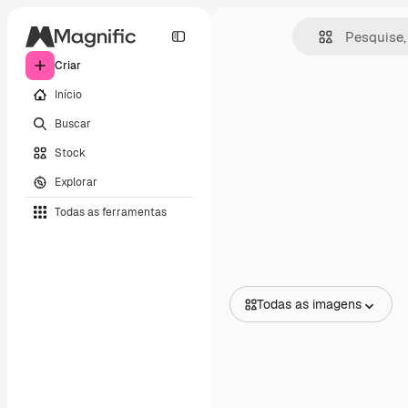
Criar
Início
Buscar
Stock
Explorar
Todas as ferramentas
Todas as imagens
Todas as imagens
Vetores
Ilustrações
Fotos
PSD
Modelos