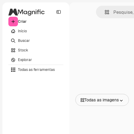
Criar
Início
Buscar
Stock
Explorar
Todas as ferramentas
Todas as imagens
Todas as imagens
Vetores
Ilustrações
Fotos
PSD
Modelos