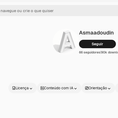
Asmaadoudin
Seguir
66 seguidores
|
90k downl
Licença
Conteúdo com IA
Orientação