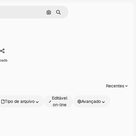
Pesquisar por imagem
Buscar
Compartilhar
oads
Recentes
Editável
Tipo de arquivo
Avançado
on-line