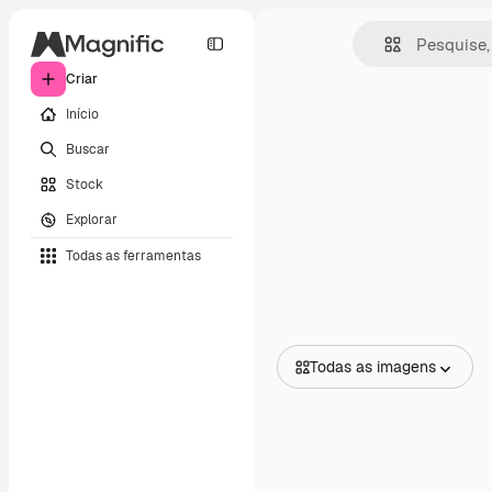
Criar
Início
Buscar
Stock
Explorar
Todas as ferramentas
Todas as imagens
Todas as imagens
Vetores
Ilustrações
Fotos
PSD
Modelos