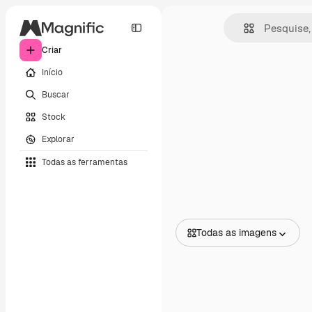
Criar
Início
Buscar
Stock
Explorar
Todas as ferramentas
Todas as imagens
Todas as imagens
Vetores
Ilustrações
Fotos
PSD
Modelos