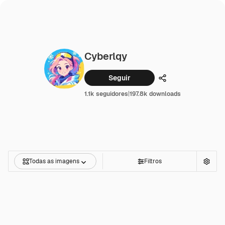
Cyberlqy
Seguir
Compartilhar
1.1k seguidores
|
197.8k downloads
Todas as imagens
Filtros