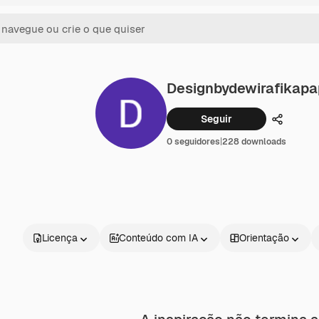
Designbydewirafikap
Seguir
Compart
0 seguidores
|
228 downloads
Licença
Conteúdo com IA
Orientação