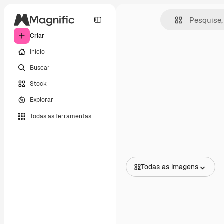
Criar
Início
Buscar
Stock
Explorar
Todas as ferramentas
Todas as imagens
Todas as imagens
Vetores
Ilustrações
Fotos
PSD
Modelos