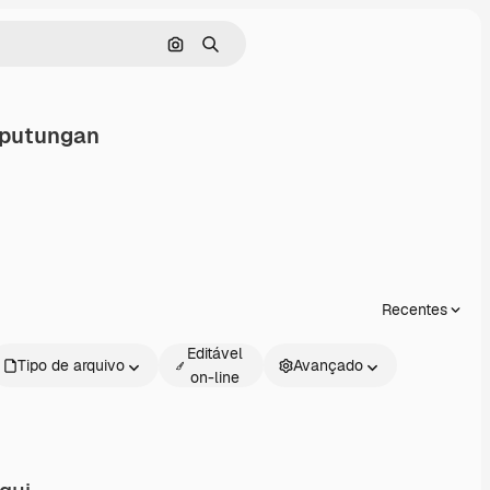
Pesquisar por imagem
Buscar
aputungan
ilhar
Recentes
Editável
Tipo de arquivo
Avançado
on-line