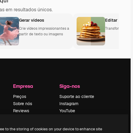
qui
s em resultados únicos.
Gerar vídeos
Editar image
Crie vídeos impressionantes a
Transforme e ed
partir de texto ou imagens
Empresa
Siga-nos
Preços
Suporte ao cliente
Sobre nós
Instagram
Reviews
YouTube
Emprego
LinkedIn
Tendências de
TikTok
ree to the storing of cookies on your device to enhance site
pesquisa
Discord