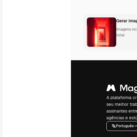
Mockups
Vídeos
Clipes de vídeo
Animações
Gerar ima
Modelos de vídeos
Imagens incr
Ícones
total
Modelos 3D
Fontes
A plataforma cr
seu melhor trab
assinantes entr
agências e estú
Português