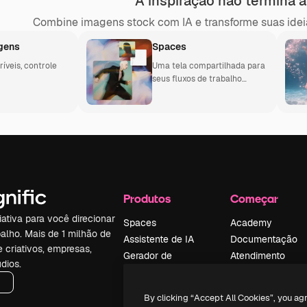
A inspiração não termina a
Combine imagens stock com IA e transforme suas ideia
gens
Spaces
íveis, controle
Uma tela compartilhada para
seus fluxos de trabalho
criativos
Produtos
Começar
iativa para você direcionar
Spaces
Academy
alho. Mais de 1 milhão de
Assistente de IA
Documentação
e criativos, empresas,
Gerador de
Atendimento
dios.
imagens
Termos e
Gerador de vídeos
condições
By clicking “Accept All Cookies”, you ag
Texto para voz
Política de