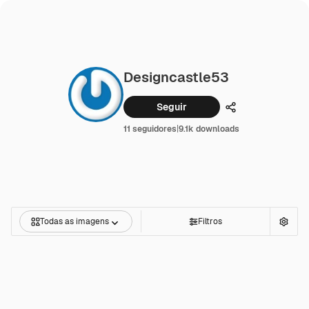
Designcastle53
Seguir
Compartilhar
11 seguidores
|
9.1k downloads
Todas as imagens
Filtros