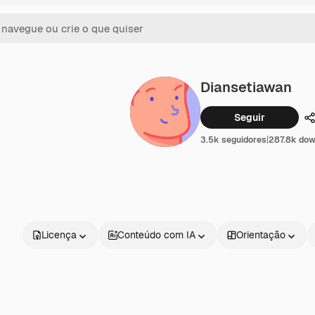
Diansetiawan
Seguir
C
3.5k seguidores
|
287.8k dow
Licença
Conteúdo com IA
Orientação