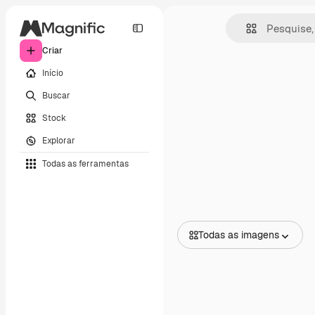
Criar
Início
Buscar
Stock
Explorar
Todas as ferramentas
Todas as imagens
Todas as imagens
Vetores
Ilustrações
Fotos
PSD
Modelos