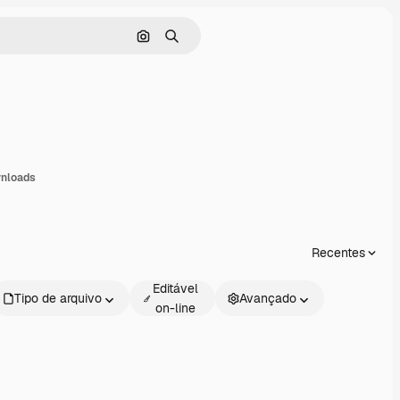
Pesquisar por imagem
Buscar
ompartilhar
nloads
Recentes
Editável
Tipo de arquivo
Avançado
on-line