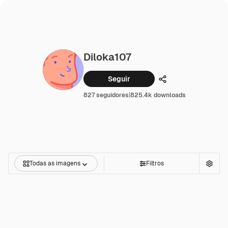
Diloka107
Seguir
Compartilhar
827 seguidores
|
825.4k downloads
Todas as imagens
Filtros