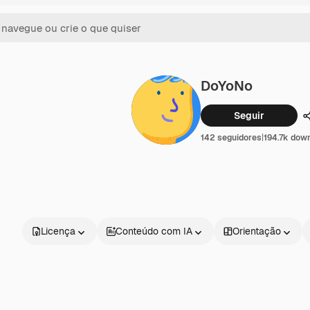
DoYoNo
Seguir
142 seguidores
|
194.7k dow
Licença
Conteúdo com IA
Orientação