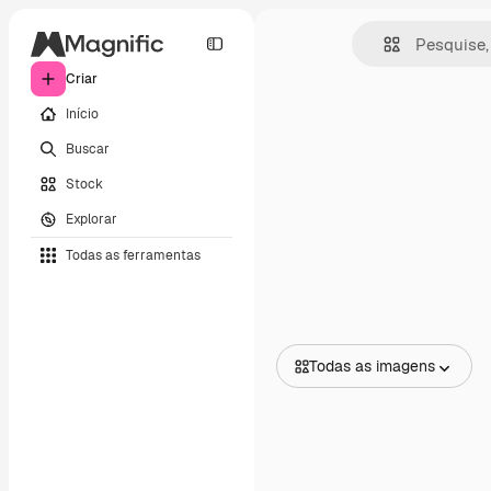
Criar
Início
Buscar
Stock
Explorar
Todas as ferramentas
Todas as imagens
Todas as imagens
Vetores
Ilustrações
Fotos
PSD
Modelos