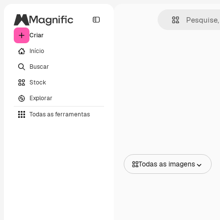
Criar
Início
Buscar
Stock
Explorar
Todas as ferramentas
Todas as imagens
Todas as imagens
Vetores
Ilustrações
Fotos
PSD
Modelos