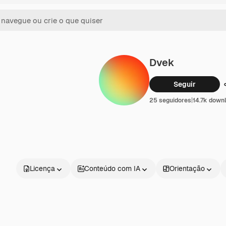
Dvek
Seguir
25 seguidores
|
14.7k down
Licença
Conteúdo com IA
Orientação