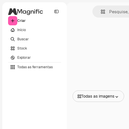
Criar
Início
Buscar
Stock
Explorar
Todas as ferramentas
Todas as imagens
Todas as imagens
Vetores
Ilustrações
Fotos
PSD
Modelos