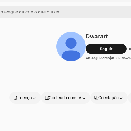
Dwarart
Seguir
48 seguidores
|
42.6k down
Licença
Conteúdo com IA
Orientação