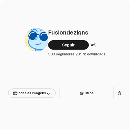
Fusiondezigns
Seguir
Compartilhar
503 seguidores
|
231.7k downloads
Todas as imagens
Filtros