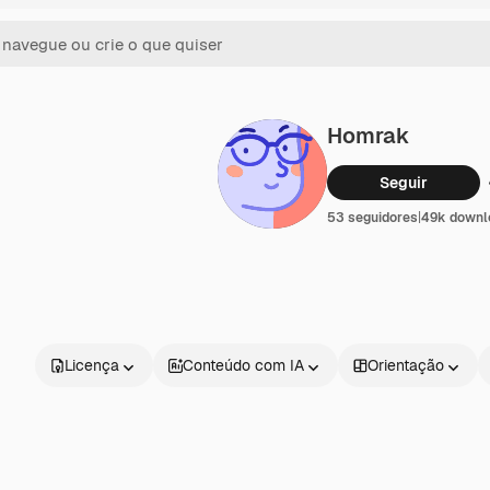
Homrak
Seguir
53 seguidores
|
49k downl
Licença
Conteúdo com IA
Orientação