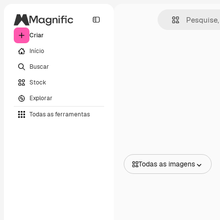
Criar
Início
Buscar
Stock
Explorar
Todas as ferramentas
Todas as imagens
Todas as imagens
Vetores
Ilustrações
Fotos
PSD
Modelos