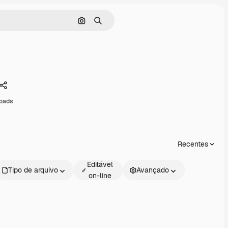
Pesquisar por imagem
Buscar
Compartilhar
oads
Recentes
Editável
Tipo de arquivo
Avançado
on-line