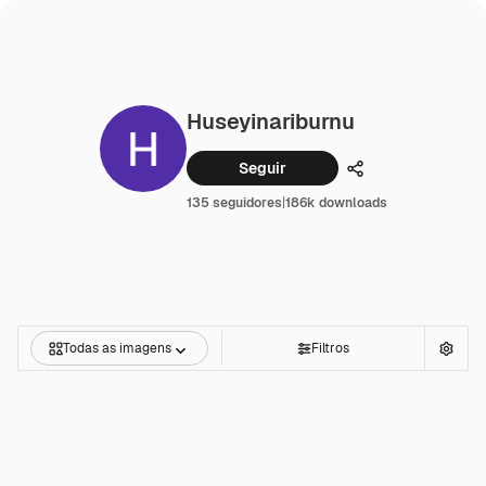
Huseyinariburnu
Seguir
Compartilhar
135 seguidores
|
186k downloads
Todas as imagens
Filtros