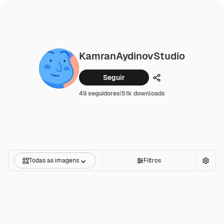
KamranAydinovStudio
Seguir
Compartilhar
49 seguidores
|
51k downloads
Todas as imagens
Filtros