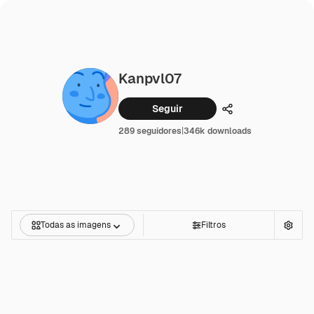
Kanpvl07
Seguir
Compartilhar
289 seguidores
|
346k downloads
Todas as imagens
Filtros