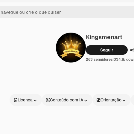
Kingsmenart
Seguir
263 seguidores
|
334.1k dow
Licença
Conteúdo com IA
Orientação