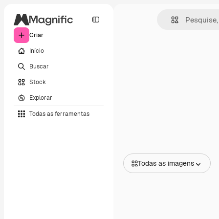
Criar
Início
Buscar
Stock
Explorar
Todas as ferramentas
Todas as imagens
Todas as imagens
Vetores
Ilustrações
Fotos
PSD
Modelos