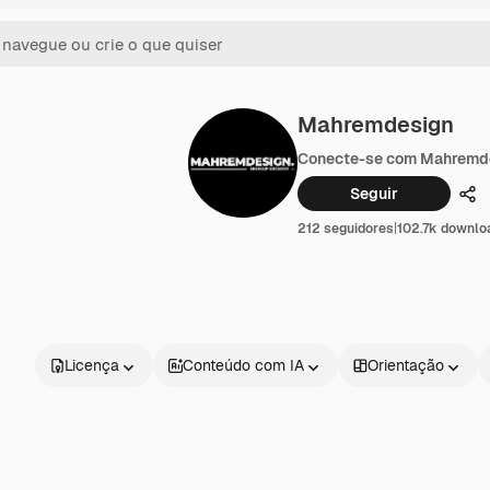
Mahremdesign
Conecte-se com Mahremd
Seguir
Co
212 seguidores
|
102.7k downlo
Licença
Conteúdo com IA
Orientação