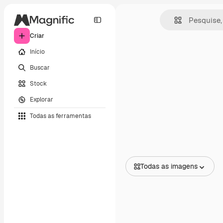
Criar
Início
Buscar
Stock
Explorar
Todas as ferramentas
Todas as imagens
Todas as imagens
Vetores
Ilustrações
Fotos
PSD
Modelos