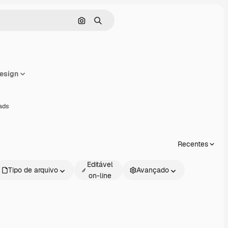
Pesquisar por imagem
Buscar
esign
mpartilhar
ads
Recentes
Editável
Tipo de arquivo
Avançado
on-line