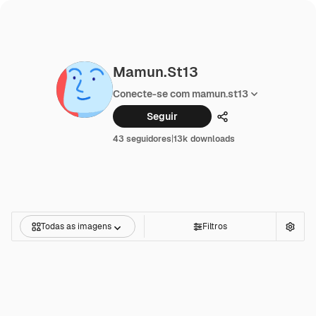
Mamun.st13
Conecte-se com mamun.st13
Seguir
Compartilhar
43 seguidores
|
13k downloads
Todas as imagens
Filtros