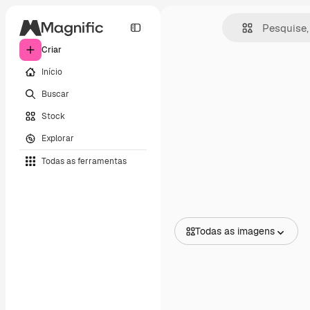
Criar
Início
Buscar
Stock
Explorar
Todas as ferramentas
Todas as imagens
Todas as imagens
Vetores
Ilustrações
Fotos
PSD
Modelos