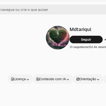
Mdtariqul
Seguir
13 seguidores
|
52.4k down
Licença
Conteúdo com IA
Orientação