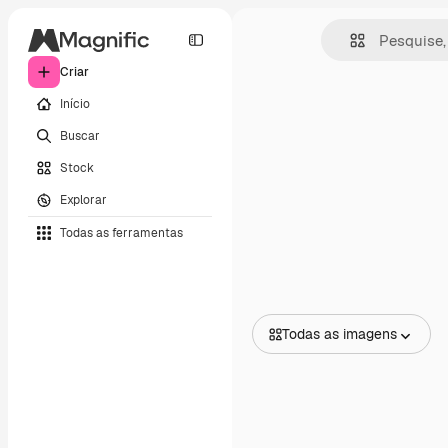
Criar
Início
Buscar
Stock
Explorar
Todas as ferramentas
Todas as imagens
Todas as imagens
Vetores
Ilustrações
Fotos
PSD
Modelos