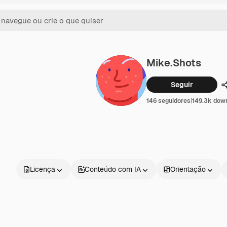
Mike.shots
Seguir
146 seguidores
|
149.3k dow
Licença
Conteúdo com IA
Orientação