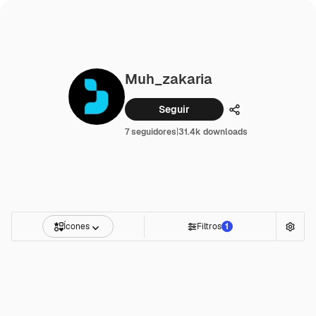
Muh_zakaria
Seguir
Compartilhar
7 seguidores
|
31.4k downloads
Ícones
Filtros
1