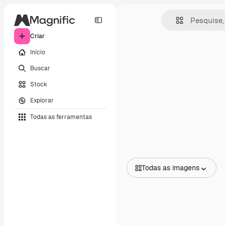
Criar
Início
Buscar
Stock
Explorar
Todas as ferramentas
Todas as imagens
Todas as imagens
Vetores
Ilustrações
Fotos
PSD
Modelos