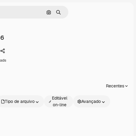
Pesquisar por imagem
Buscar
i6
Compartilhar
ads
Recentes
Editável
Tipo de arquivo
Avançado
on-line