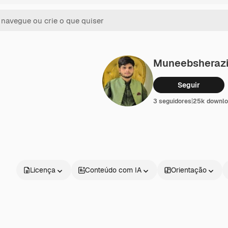
Muneebsheraz
Seguir
3 seguidores
|
25k downlo
Licença
Conteúdo com IA
Orientação