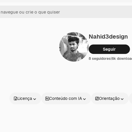
Nahid3design
Seguir
8 seguidores
|
6k downloa
Licença
Conteúdo com IA
Orientação