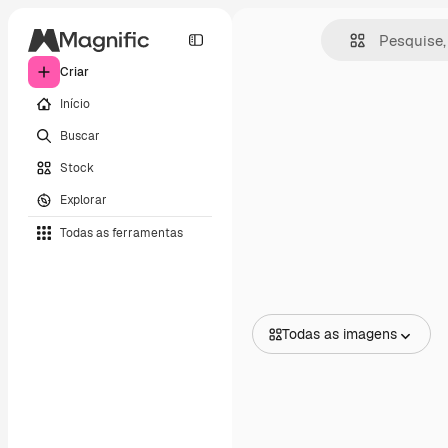
Criar
Início
Buscar
Stock
Explorar
Todas as ferramentas
Todas as imagens
Todas as imagens
Vetores
Ilustrações
Fotos
PSD
Modelos