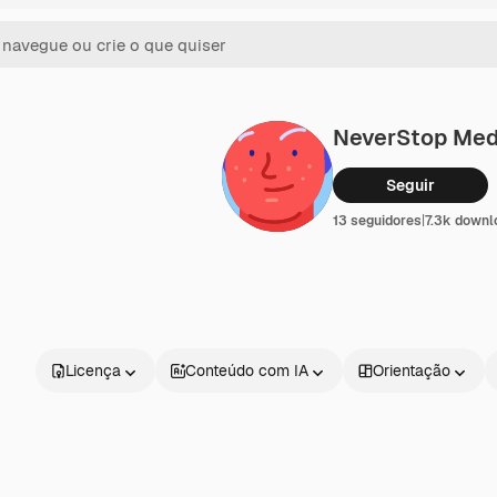
NeverStop Med
Seguir
13 seguidores
|
7.3k downl
Licença
Conteúdo com IA
Orientação