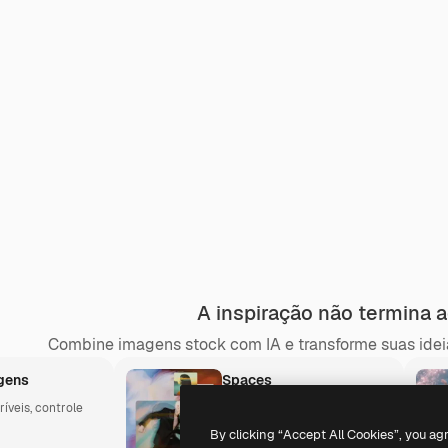
A inspiração não termina a
Combine imagens stock com IA e transforme suas ideia
gens
Spaces
íveis, controle
Uma tela compartilhada para
seus fluxos de trabalho
By clicking “Accept All Cookies”, you ag
criativos