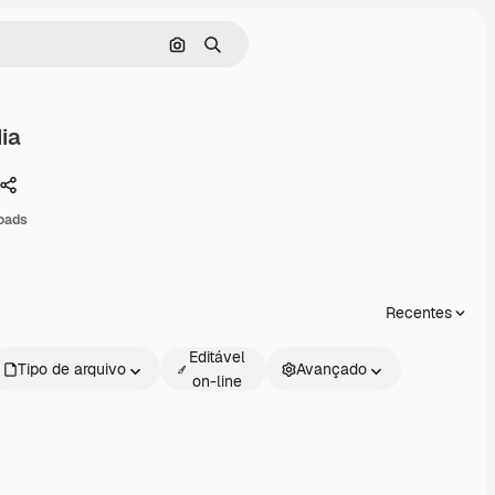
Pesquisar por imagem
Buscar
ia
Compartilhar
oads
Recentes
Editável
Tipo de arquivo
Avançado
on-line