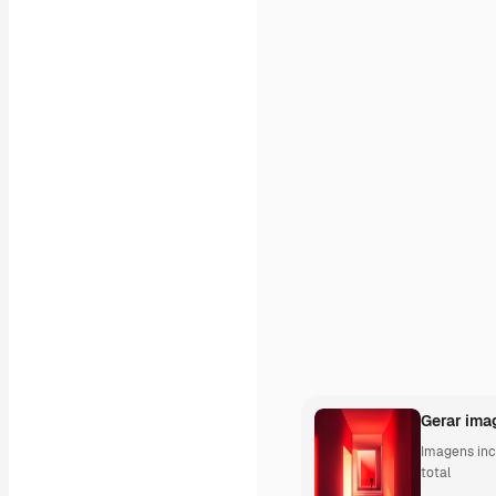
Mockups
Vídeos
Clipes de vídeo
Animações
Modelos de vídeos
Ícones
Modelos 3D
Fontes
Gerar ima
Imagens incr
total