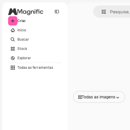
Criar
Início
Buscar
Stock
Explorar
Todas as ferramentas
Todas as imagens
Todas as imagens
Vetores
Ilustrações
Fotos
PSD
Modelos