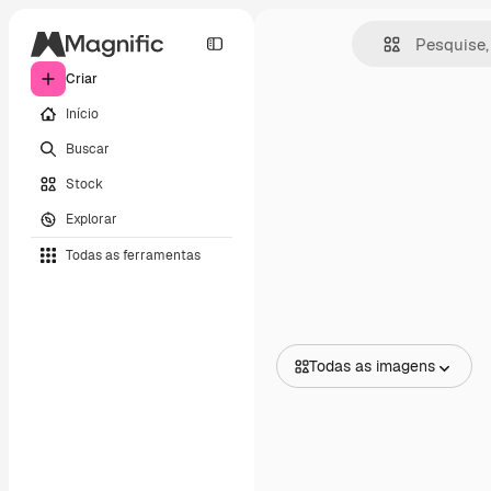
Criar
Início
Buscar
Stock
Explorar
Todas as ferramentas
Todas as imagens
Todas as imagens
Vetores
Ilustrações
Fotos
PSD
Modelos