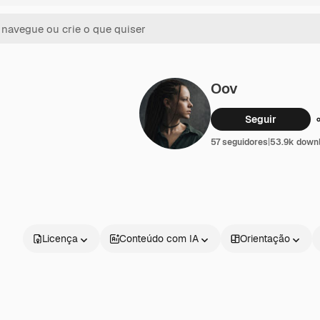
Oov
Seguir
57 seguidores
|
53.9k down
Licença
Conteúdo com IA
Orientação