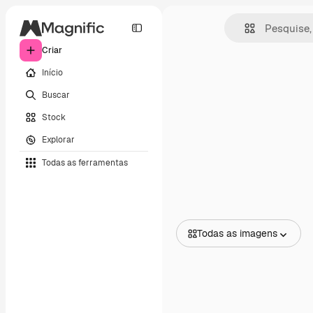
Criar
Início
Buscar
Stock
Explorar
Todas as ferramentas
Todas as imagens
Todas as imagens
Vetores
Ilustrações
Fotos
PSD
Modelos