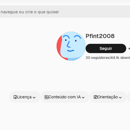
Pfint2008
Seguir
30 seguidores
|
44.1k down
Licença
Conteúdo com IA
Orientação