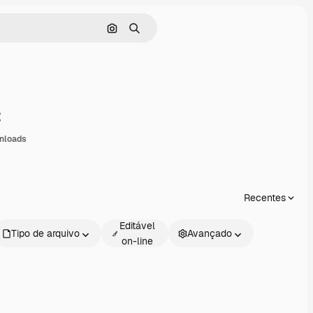
Pesquisar por imagem
Buscar
ompartilhar
nloads
Recentes
Editável
Tipo de arquivo
Avançado
on-line