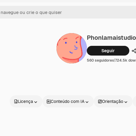
Phonlamaistudio
Seguir
C
560 seguidores
|
724.5k dow
Licença
Conteúdo com IA
Orientação