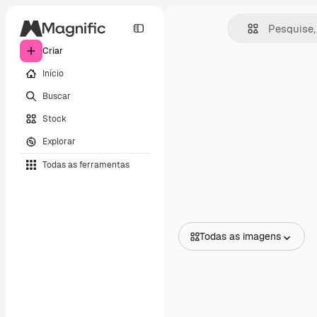
Criar
Início
Buscar
Stock
Explorar
Todas as ferramentas
Todas as imagens
Todas as imagens
Vetores
Ilustrações
Fotos
PSD
Modelos