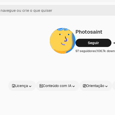
Photosaint
Seguir
97 seguidores
|
106.7k down
Licença
Conteúdo com IA
Orientação