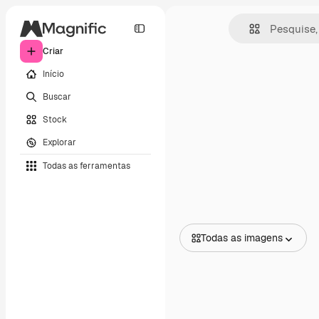
Criar
Início
Buscar
Stock
Explorar
Todas as ferramentas
Todas as imagens
Todas as imagens
Vetores
Ilustrações
Fotos
PSD
Modelos