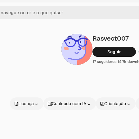
Rasvect007
Seguir
17 seguidores
|
14.7k down
Licença
Conteúdo com IA
Orientação