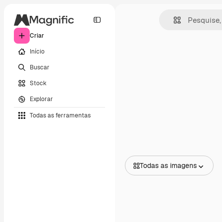
Criar
Início
Buscar
Stock
Explorar
Todas as ferramentas
Todas as imagens
Todas as imagens
Vetores
Ilustrações
Fotos
PSD
Modelos