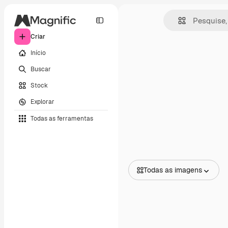
Criar
Início
Buscar
Stock
Explorar
Todas as ferramentas
Todas as imagens
Todas as imagens
Vetores
Ilustrações
Fotos
PSD
Modelos