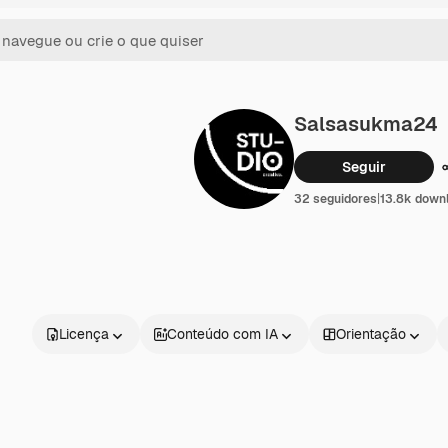
Salsasukma24
Seguir
32 seguidores
|
13.8k down
Licença
Conteúdo com IA
Orientação