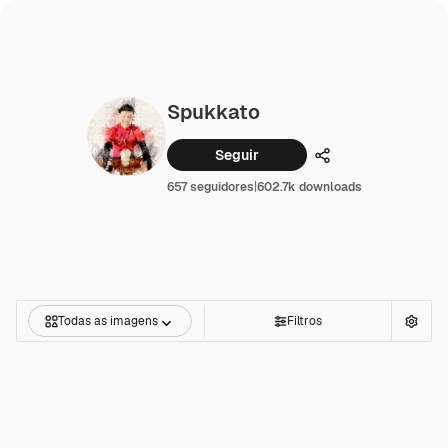
Spukkato
Seguir
Compartilhar
657 seguidores
|
602.7k downloads
Todas as imagens
Filtros