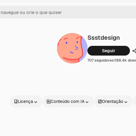
Ssstdesign
Seguir
707 seguidores
|
188.4k dow
Licença
Conteúdo com IA
Orientação