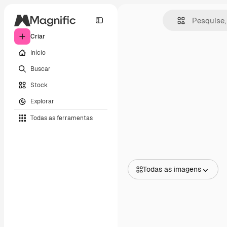
Criar
Início
Buscar
Stock
Explorar
Todas as ferramentas
Todas as imagens
Todas as imagens
Vetores
Ilustrações
Fotos
PSD
Modelos