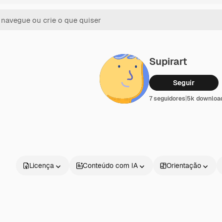
Supirart
Seguir
7 seguidores
|
5k downloa
Licença
Conteúdo com IA
Orientação