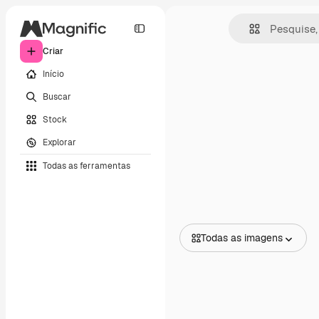
Criar
Início
Buscar
Stock
Explorar
Todas as ferramentas
Todas as imagens
Todas as imagens
Vetores
Ilustrações
Fotos
PSD
Modelos