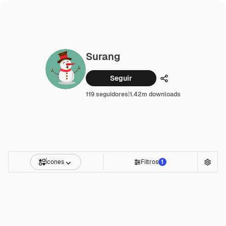
Surang
Seguir
Compartilhar
119 seguidores
|
1.42m downloads
Ícones
Filtros
1