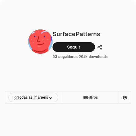
SurfacePatterns
Seguir
Compartilhar
23 seguidores
|
29.1k downloads
Todas as imagens
Filtros