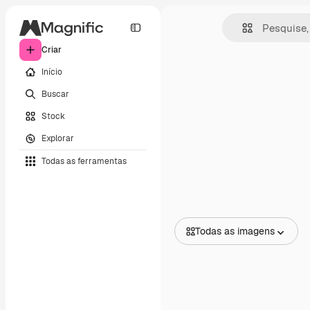
Criar
Início
Buscar
Stock
Explorar
Todas as ferramentas
Todas as imagens
Todas as imagens
Vetores
Ilustrações
Fotos
PSD
Modelos