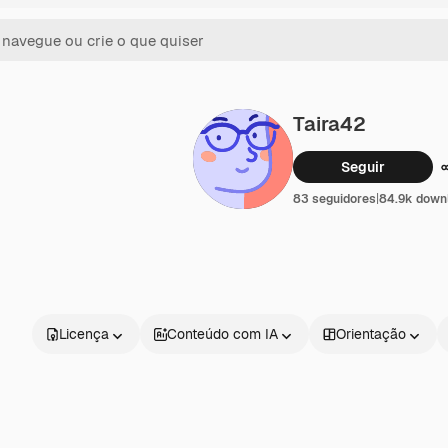
Taira42
Seguir
83 seguidores
|
84.9k down
Licença
Conteúdo com IA
Orientação