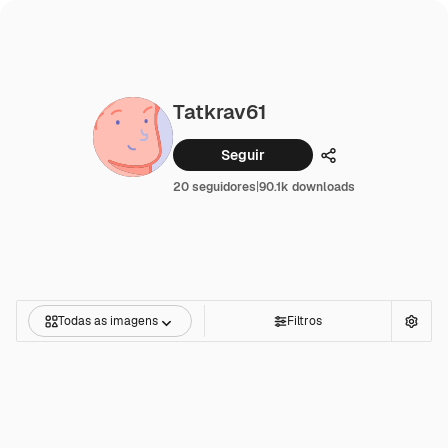
Tatkrav61
Seguir
Compartilhar
20 seguidores
|
90.1k downloads
Todas as imagens
Filtros