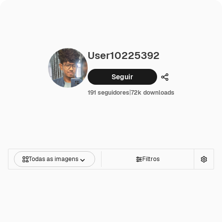
User10225392
Seguir
Compartilhar
191 seguidores
|
72k downloads
Todas as imagens
Filtros