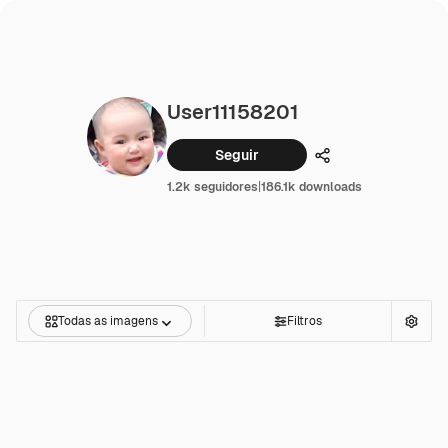
User11158201
Seguir
Compartilhar
1.2k seguidores
|
186.1k downloads
Todas as imagens
Filtros