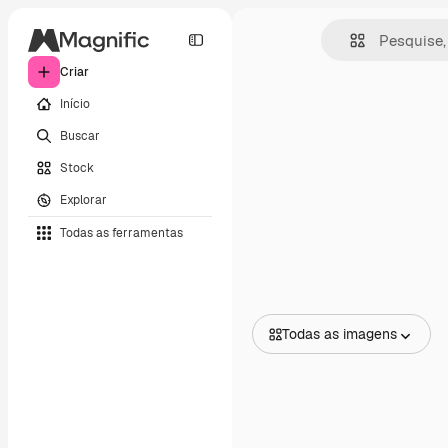
Criar
Início
Buscar
Stock
Explorar
Todas as ferramentas
Todas as imagens
Todas as imagens
Vetores
Ilustrações
Fotos
PSD
Modelos