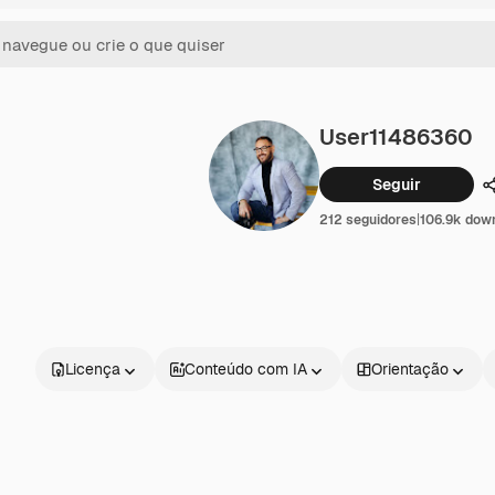
User11486360
Seguir
212 seguidores
|
106.9k dow
Licença
Conteúdo com IA
Orientação