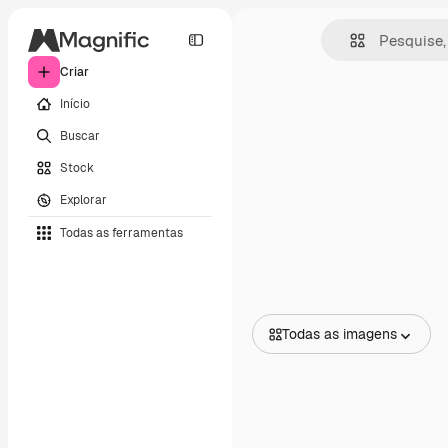
Criar
Início
Buscar
Stock
Explorar
Todas as ferramentas
Todas as imagens
Todas as imagens
Vetores
Ilustrações
Fotos
PSD
Modelos