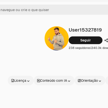
User15327819
Seguir
C
238 seguidores
|
240.3k dow
Licença
Conteúdo com IA
Orientação