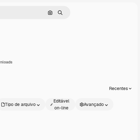
Pesquisar por imagem
Buscar
ompartilhar
nloads
Recentes
Editável
Tipo de arquivo
Avançado
on-line