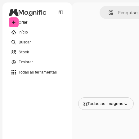
Criar
Início
Buscar
Stock
Explorar
Todas as ferramentas
Todas as imagens
Todas as imagens
Vetores
Ilustrações
Fotos
PSD
Modelos