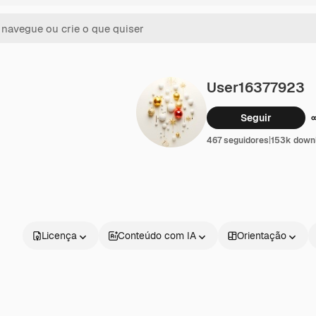
User16377923
Seguir
467 seguidores
|
153k down
Licença
Conteúdo com IA
Orientação