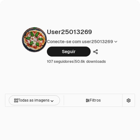
User25013269
Conecte-se com user25013269
Seguir
Compartilhar
107 seguidores
|
50.6k downloads
Todas as imagens
Filtros