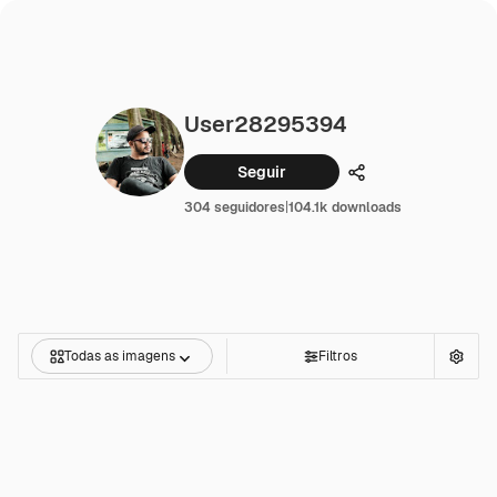
User28295394
Seguir
Compartilhar
304 seguidores
|
104.1k downloads
Todas as imagens
Filtros