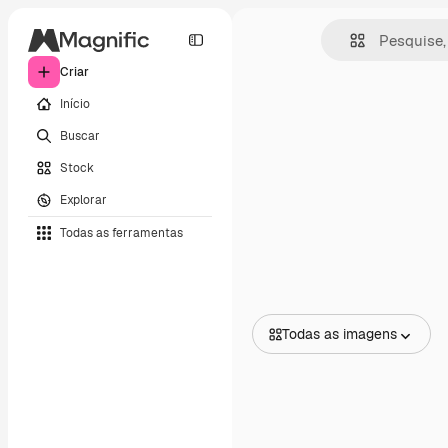
Criar
Início
Buscar
Stock
Explorar
Todas as ferramentas
Todas as imagens
Todas as imagens
Vetores
Ilustrações
Fotos
PSD
Modelos