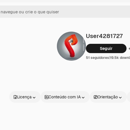
User4281727
Seguir
51 seguidores
|
19.5k down
Licença
Conteúdo com IA
Orientação